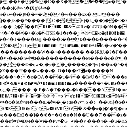
�Q�ƥ�� ��E�\�%�C��X�3߱��\��
m�l'
��oK4 \�fXg%|�
S�£w�i�]#��=�v�^�w���xZ�.Ǉ���-
��}8��*���� -O�dΗj�k_��)��<�K
�}��{�lQ���|Zf�2�q:T�Q͢�f��ڷ�Z�j�&̭7�Z3n��o�b-
��<�T����U@����;��k���k/�����<�
�������J�nwd�߽����������M����c�a_�
??���w��z�=O�I��z߻7a�����N
�β��~�:�e�OA���u�^� �IwU�O���s
�H�b����ߏ������>�ⱟ�G���ϱ?�G��������<�s�
0���H!2�x�8Ȳo�}
E�A7��<���o0=o )q'p��I�C6�E�x:�N@��
�tE��(�{d9�?!o �}+��0띄�$��F�B�9���-�\b��ݣ
�I��!�SU��yJdQw���V�I�۷ �.&��u�j�\�9[�
�]��\8�=�Q�u�N��U��7]���z����~�Fb�{Tۓk����
��miDM����Pv#❃G_��v ���4�~�u�&S