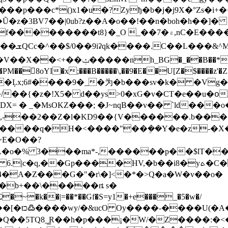
��p���c*()x1�u�?Zyђ�b�j�j9X�°Zs�
7�۾,nC�E����q�t;�s����v��%7���{R��o���Q/
��%��(
��:#x�Z���M���d����_Scq
�PM��8oYI�x;���B�����\,��9�E��U[Z�$����z'
�F�m;�Ļx;6#����9�_�为�b���sv�k� �Vg
�{�z�!X5� d��ys>0�xG�v�CT�e��u�օA �
= � _�MsOKZ���; �J~nqB��v��
`ld���o
VZ,-��2��Z�l�KD9��{V������.b��� 
E�O��?
����A�o�% 3���ma*-,������p��$lT�
���HV,�b��i8�yܬ�C� K�Yؒ��1,�A��ztZ��J�n
4�A�Z���G�"�r\�]<�*�>Q�a�W�v��o�
�b+��\�����rȶ s�
�k��|=��*��Gf�S=y1�+e���_�5�w�/
��*���w�?�