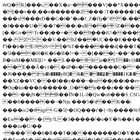
#eͦQ�K]���i,��X�a~����Vj��*X�͘�
�[��v��,��ɴ������Z���.\T�����1�b
���x���rD��G�l�"�a�!_Z�Ҧ�"# �-��)
�J����U���7���;�u$��Z����
[�.�Gv�^Tc��)��+���9͜���iU\����
��-Z��V.��bZ��ܼ�UC���E����
߂l��b�\E/SzS=[�%T�������4[���T��xE��K�l�v�K�9��4o����C��$Zk���E+
�5l���H�K�6�B�!=�>�[
���[~��^���
Я�xnM��MIɊU= ��L���lb ߛ�l(T��v{h��r��^o��>��8��r}HX��)�p�Yv�(Շ����u*u�{V��}��߇��j���,�ʌ.��x�j]*�}
�� E��Ӑ�v1�.�nP�e�������U� ^'��"� G���f�
�J6���֦� iu�b����y8Q� &�(���͢R�����
��XZ��VC���I��x��͛�~�m��j��i��ev
�Oq�kn���&�����_O��u���z��׳��?� R��Z}k��%�|M3�%�~�7{��o�z���h�����fX�f;v %��qT��� ��^���?��?
��>��jN� B�ַ�ĪN�1L-I�Qw�u6���SˏC
��8������~�Nϳu ���5�\t��K��|
����o/2�#qy~G�5[ʶ�OQ���ť�{<8y����W//N��a����Y��x"��\L
�Ew��<�{y?L�3�����ݳ�o�Y�%��4 ��v�C��� *U����|�s�)s������y����/�����|��%�T[Y�'�j�>y�ma1��g-
���za�U/��
=���`��6�R��T�]��������O�Y���
��Eno�F�,ʷ��x6dg���O�G6��k*�L