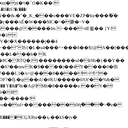
t5�K��?
�H�iS?�c���/
d ���ý��&-�"�_K_���o���VE�ZP�Ҍy���ޫ�ͫ�
%5���@����Im ~���=dE틡�� {Y/
~��"lS{�L�u4���^+���ß��$}@A��[��
�#C� RTQ�;}��������sd�k9Is�{��Y��
s-�6?��mwK�$����)��4Y����0�街
�^0�e��7���L3�/s=@���8����> �
F?�Ƞ-�qr��sU�#KU�����6!Ot'��%&�
�o��xd+�� �����r0ղ���>�z�