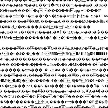
���W�3̃�Mk��D��۲$�^%T��;���m�[.�%o
����q ���5��ڐzpg-wT���)?
�����l2���d�N���ik�~�U+hb
e��J8C���vmoU��t���MO��3v郱8�}�C;;#��9�
a��.��|
G]�|?
������$����8ϧ�������$�8`��}� �� ~
�6%�Q��agzšQ�AV��ڥF(7�:�~� فD���R �
�� ��1����f��M���W�vT�<��g���F��
� �5�\��ϵ�j���w5k&�:�b-.�MK�l��'�o[��
>A���^;��Pl�t�j�����l�[�Y
)L��p�2�� �L��de$ۚ
.���e�\��^ 0���%?�m�y>��� '͐KA�[��
W�OL{?�;��Qal�n.�T�t�����9� ~�
$��6�����#,����)=*;����2�F붢�(椳�
'WWų5��p��Q� "��:� sLmvP^m����e gy�