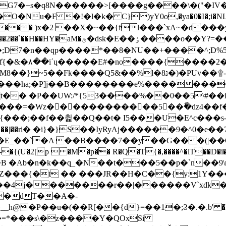
s�q8N������>[����g����\�("�IV�m|�z(�ף�¯
�O�Nu�F �!�l�k�
C})yY0o,�ya�0�I�;i�NL
7���+��&��� )x�2 ��X�~��{fl���`xA~�
��ʗ���/sӖ�W���MC�^�虁�~V�
z�;D7�n��qp����*��8�NU��+����^;D
���2��}
Q5&��%l�8נ�)�PUv��۩-V�!�X������j��4
����ha;�P]j��B��������e%�������
�
��=�Wz������������5��ٗ�dz4��f
{���;��f��췵��Q��t� I5���U�E^c���
T��\z꧝�� ��|��ri� �i}�}S��IyRyAj������9
�E_��`�A ��B����7��y��G�� �(|��O
���4j�������r��|������V`xdk
��dT��A�-
-�=*���s\�z����Y�QOxSi