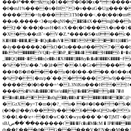
���#ܑ��.�&q]�1��P�0�I̸�x�*����
�0�mJ1%����x�B8"3�v��uG�U|g���'�
���� �=ʩ���1TM���<,��(��t�m#��
��a�,����<3�nр�qN9�ҕ��$�4X��mǵ0��
�Q\�`�:��]�savH�8.vX��(�O���A�u�
�X�x��zB`<�V�Z.*����S�x0��c�.�
K�H��>��l�,��~�Qq�a�uV� ?��5!S���01[ũ��5=;iuD���Ć
�4y������2�kO�Oa���a#��N7� ��b٩xK8(��� ǎ��c�$��� ����BmivMsl u9�BP�8 ��V��T��7�x
��cW�����VQ�)~t�bP_���4� 6��H���ǒ �=�x�>
_Ɩ��QQ���<�fe��n}e��s1�X8���![��&y�c�a�0���K����~Fr�M�ma�
�%�'x\��."s�]ǣ�"��A�Gr����~���� b��(PdבI̹-,�i/���wF�c�1@�%���&�
��#�B�t8����u�I�l��-�8��.�6��s�
�%P�{�m/p�`��;����[5w9j���
����l�l�b���+^�L3NiҞm���H�|\!�D
���ko�%%�z���O�%v\n��j@�e��5��p�� 7�\8
��m�l,��a��u0g��y��lx�"����0��8�
�GzX�y=T�m�j�?_=u� �#�0���k�
(�0�@��ƴx��Jy���6��nQ2u�['x
S\��L��\e+>�R�wC�X�wyu���`�^�TjMT<�@
sBJ؜��`��ص������t`��/�Fc�u�M�cM � IP�9�������;QQǒ ᖯ��m�hI�&�����f��sAe�x��ь
ds��E���d� G�����V�EN�s�M��A�