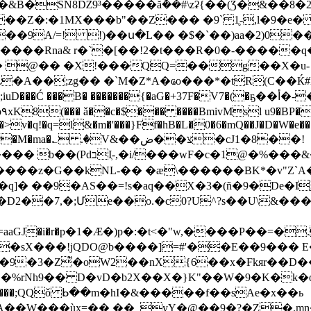
�&B�SN8Ǆ9³�����ăܶ��#\zʡ{��(Ǯ�&��8�
��Z�:�1MX���b"��Z��� �9` 1̥-,l�9�e
9A/=! !)��ս�L�� �$�`��)aa�2)0��9
h����Rna&
r�`�[��!2�t���R�0�-����
�1� @�� �X!���QQ=��g��X�u-
A��;zg�� �`M�Z*A�ҩo���*�tR(C��Ќ#l�;�
 ���B� �������{�aG�+37F�V7�(�ҕ��أ�-����YE�*R9X
�
v�q!�q=l&�m�'���}Ff�hB�L�0�6�mQ��J�D�W�e��"�6�
؎ .�V&��צ��ض�cJ1�8��!
{D0x�.q��,�m�춞�90ȺW�뵸
���z�G��kNL-�� �æ\������BK*�v"Z`A�
q]� ��9�AS��=!s�aq��X�3�(ñ�9�De�
2��7,�;Մe��o.�c0?U^?s��U\&���¶l
�ĵ�C@=aaGJ�i�r�р�1�Æ�)p�:�t<�"w,����P�
�sX���!jQDO@b����]=#'��E��9��� E�
�9�3�Z͊�oW2��nX{6��x�Fkяr��D��
�%rNh9�� D�vD�b2X��X�}K"��W�9�K�k�o l
�W���ùx=�� ��_yY�@��9�?�Z�.mn�