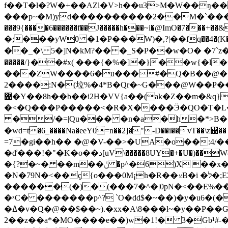
f��T�l�?W�+��AZl�V>h��u3>M�W��ŋ��G7�+
���p~�M)yd����������2��M�`��
���9{����6������f��J�����h���~i�@ImO�
�;���yW0 �1�P���W)�,?|��fq��4�(K��2��`��H��HY�aM�ؿ�dsk�E��ٶ����o��Y?=
��_�\ 5�]N�kM?�� �_S�P��w�O� �7`
�����/}��#x( ���{�%�]�}��w{�l�ܿf{�&�٨��iʹų�����E#�no����{�
���ZW����6�u���#�Q�B��@�M8��}~5��Fk����
2����:N�(垃%�4*B�Qr�~G���@W��P
޺�Y��8h��b��i2H�VV{a��(ak�Z��m�&q}t�� �P��UW:/*{53����%��0��5\#��i��Ŀ���h� K
�<�Q���P�����<�R�X����Ӭ�QO�T�L
�/�=|Qu��� �n�a�̍h�*>B�
�wd=t�6_����Na�eeY0=n��2]�"-D��i��v
=7�gi��h�� �@�V-��>�UA�o��:4/�
�ď���!�"�K�o��د[uV\�����8UY�+�U�)��W-�{(U�2[p  �M�p�� R�Q�T{�,����^�lT��D�i��� Y�&�֏k�A@IMh�8�����u ��V�!
�{?�~� ��m��ݩ �p^�6)X ��x�B �Ab�n�k��q_�N��t���5��p�`n��9\ѝ�8
�N�79N�<��ҁ{o���0M¡h�R��⊻B�i �ל�;EZ���{�t �� ���JR��H�C��{y:1Y����~����?
������(�)�(���7�^�|0pN�<��E%
�ˣC� �������p^? `O�dd$�~��)�y�u6�(
�ߡ�v�Q�@��$��~).�xx�A\8���l~�y��P��G__h@�P��u�(��R[��{d}=��1�;Ϩ�.�.b' �R����CĢXRϖ��ҳ-��kS�(v�
2��z��a*�MO����e��)w�1!� 3�Gb¹#