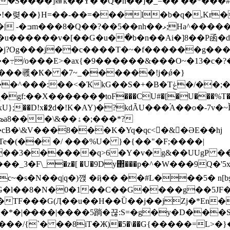
�S����]㎾k��Y�'�Q�n��]�_=�� ��*���#I�
�!�렺��}H=��-��=���l�b�q
�,Kr
u������v�[��G�u�߭�b�n��Ai�]8��P函�d
�~L�j?Og���j��c����T�~�f������g��
o���E>�ax{�9������&���O~�13�c�?�~|�
�T���彠�Ҟ� �7~_������!j�ǿ�}
�ҠkG��S�+�B�Tݟ�/��;�`�0�T�?Q�$U�a/
X������ި�toF���CU#�[�U���%T��^�@U�Q��
����xU};��D!x�߶d�!K�AY)�?kdÃU���ۘA��o�
�cB�\&V���8���K�Yq�qc<�&�ƏE��hj
�(�� �/ ���%U� }�{��"�F;����|
j��3������q>6�Y�v�g&��U
UgP �
���_3�F\_�z�[ �U�9Dy΂���p�^�W���9Q
c~�s�N��q|q�)깭 �ҋ�� ��#L���5� n[bş
�l��8�N�0�1��C��G����g��5JF��
t�TF���G(Ӆ��u��H��Ȕ��j��jZj�*En
�*�|�̵���|����5䠀�끊:S=�g�y�D���
T�Ж)�5�\��G{�����=L>�}����׭2Tj� IބJ�3P�E��n���`