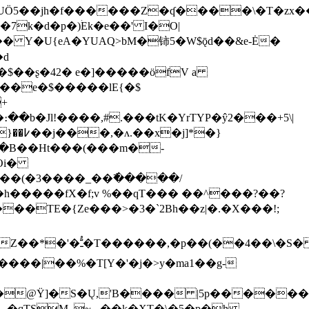
fUÖ5��jh�f������Z�ʠ����\�T�zx��
k�d�p�)ۛEk�e��' I�O|
�� Y�U{eA�YUAQ>bM�铈5�W$ǭd��&e-Ė�
d
�$��ʂ�42� e�]�����öfV a
��e�$�����lE{�$
�b�Jl!����,#.���tK�YrTYP�ŷ2���+5\|
�Oi�
���(�3����_��߯�����/
����TE�{Ze���>�3�`2Bh��z|�.�X���!;
@Ÿ]�S�Ų,'B���� |5p������
_�qTSM_~_˵��k�XT�\�5�p�h