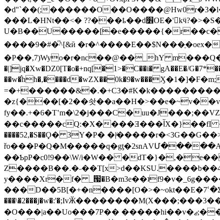
�d"`��(;������O��O����@Hw0r�3�l�
���L�HNt��<� ??���ҍ��d׾OE�'𐵔kӵ?�>�S�Ũ�z�3BV7��|0ub?z��A�o��!��n�boh�h��]�
U�B��U�����[�e�����{�r��c�f���������t8}�_O _��
����9�#�ͫ^[&ӣ �r�^����E��$N���ֶ�oex���ܫQCc�^��$/0��9iʡqk����.C��L���&^M������
�P��,7)Wyo�r�nc��@��_hY m���Q�V��X��<+��ݑ�����nh_BG�_��B��*�i> @
�|]jq�Xw�DZ0[T�o�+nq[�1>�C��i� gA��E�/G�7*�
��w�֡hħ�,����d�wZX��0k�9�w���Ӽ�1�]
=�+������&�.�+C3�#K�k���������/�
�z{���[�2��솻��a��H�>��e�~v��vDX
fy��.+�6�Tʽm�\2�j���C�uu�J���;��
��c�����cQ:�X����Ǝ���آX�}��fI ����q�H�<����"��ܴ��Y�e�z-�X����ƫ�П��,d ldDZ;\ �=�,��m#�3�m��Gw �?
����52,�S��Ϙ� 3Y�P� �|̸�� ���r�<3G��G��>
řo���P�Q�M�����q�gƫ�2s nAVՄ�
��ƄpP�c0!9��\W/i�W�� �dT�}�,�e�� 6.|c�q,��Gp�
Z���
�B��.�˶��T[x>d��KSU.����b��
y����Xr�f� _՗�B�m3e��ʇf9�v�_6g���
���D��5B[�+�n����[O�>�~okt��E�7ՙ�Ʃ�~
���\�2���j�w�:'�;IvӁ��������M(X���;���3���[�tכ߷����wy/�&ucO Oy����-����U(�A�~"�o.�����
�O���|a��Uo���7P�� �����hi��v�ޖ;��Q��5TQ8_̳R��h�p���¡�W/�Z����:�<��Q.�"�!lM�][��NMdM�\id��.�rj_�ؼ*|