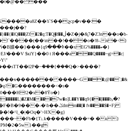
��t�@�� ���
����a8Z��!i`S��;չcp�v��:�
!`����(��\m��!���o�!8-.n�<}
Y\"
���ӿ������� ����~G���;@��`;�&
���L)�Z�M����7w�o]L��Y��q9{��[���b٫�?
dmm��[� fv����$�+F)
m��!�^l_�|�Oq�'>HX�g}
�V���=� �u}
PM�2�5w}��g