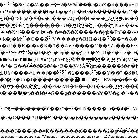
���&4�^2��l2�Wઑ���e�zaX�4���uY
n����,���6�0-��AjU�M3�B������]��7
��"S!d@�A�o�8���;ZQp�l�h���_ZK)e:�
9Ǽ ]����j�� ɢU�h�=�j�i P!oV���
�N ���m`k� �=�Z�X�����jqk�EnJ��
 k�j�M�Q��Z V����p�R}H�-1���=�&�
H$6 ��1�#�p\p� ��O.�_U�E�2_z�D�։�
6�]�>R��V^}Ágm�����f�٢�]�B��Ht���(���m�-
}K�/�߽͓UY^���-^U��f���2���o��Y��"j�ȣ
�/��Ur�J����9����￝����8uRWI��t߲�H
SGs�i��߰��t,��l�G��g������o?d�V�g �'~
N����ܙn��4�WZ��*�'�ﳳ�T������,�p��(��4��\�S�
��J���(��=K������t6�����2�gsj��
��06�}I���8���vp�����-�B�_q���<��,