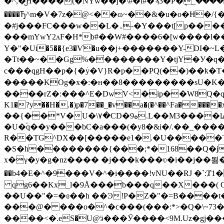
�^,�̺H����(�NYw��j�\#�t#�ϡ3�P�ܷ_����
����Ꚋ^m�V�7z�@<��ɷ~��&�u�o�Ħ�/{
�#j���FC���w��L�܅-�Y���t[p����| -�ߏm���8�Q��?��5��nh��ޅ;Ha^���������0o�C�uz�;�R��}����~�!�d�x�:�
���mYwY2ʌF�H*b#��W#����6�[w����l��
Υ�"�Ui�5��{e3�Ѵ�u��j+�������Y-DI
�Tt��~��Gg%��������Y�tjY�У�q��߹/
c���qgH��p�{�߭y�V}R�p��PQ(��)��ҟ
�����KOg�x�:�н��8���������sU�K��^���:��<
����rZ�:���^E�DwV<�ip��W8Q�q�gf:��
K1�?y��H�.�)p�7��_�v��a�(�^��^Fa�
��{��*V�U�\۷�CD�ە9.L��M3����lܣa8���\&��ۀ�;���*?
�U�ۘq��y���bC�a���(�y8�&i�/.��_���
R��TG^DX��[�����e1�.�U�����Te
�S�h�֫�������{���;*�168��Q�
x�γ�y�g�nz���� �j��� k���ʋ�i��j��뙳
��b4�E�^�9���V�^�i����!vNU��RJ �`:Ⱦ1�
qg6��Kx_l�9Å���b���q��X���( G
��U��"�=�ɞ��h ��Ͽ!P�Z�"�=B����
���@� ���o�^�ϲ���(���:*>�Q�\~73�
����<�ׄ.eS�U@ӭ���Ӳ����<9M.Uz�gj�����/{`� ��8i