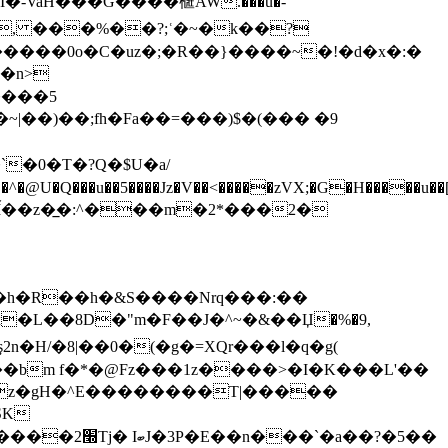
-VaH���G����㮜AW.���u�-
�, ���%��?;ʿ�~�k��?
�n>
����5
�)��;fh�Fa��=���)$�(��� �9
�u��5����Jz�V��<�����zVX;�G�H�����u��[5
-7v�~Ǐ��z�̲�:^���m�2*���2�
�h�R��h�&S����Nrq���:��
�'5x�L��8D�"m�F��J�^~�&��Џ�%�9,
2n�H/�8|��0�(�g�=XQr���l�q�g(
bm f�*�@Fz���1z
����>�I�K���L'��
�z�gH�^E��������T|�����
SK
�a��?�5��