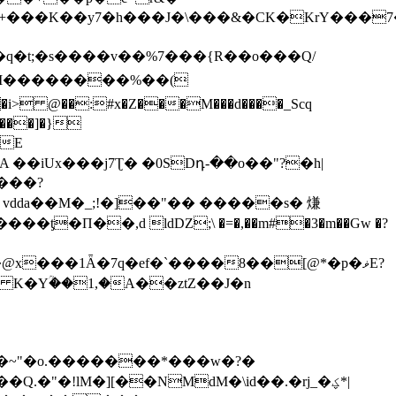
i+�+���K��y7�h���J�\���&�CK�KrY���
�Z���]�}
�E
�iUx���j7Ʈ� �0SDդ-��o��"?�h|
���?
vdda��M�_;!�]��"�� �����s� 熑
�@x���1Ǟ�7q�ef�`����8��[@*�p�ޥE?