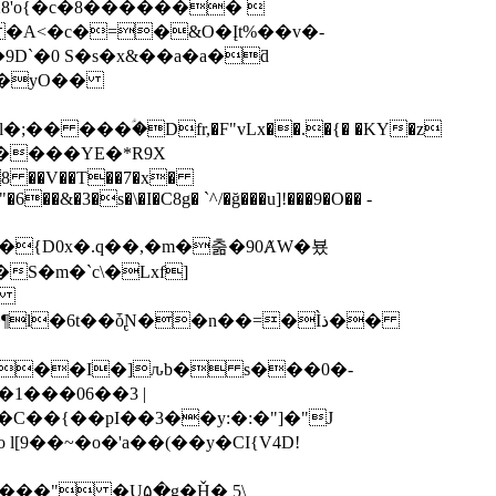
28'o{�c�8������� 
� �A<�c�=�&O�Įt%��v�-
D`�0 S�s�x&��a�a�ƌ
�q�yO��
� ���ؑ�Dfr,�F"vLx��.�{� �KY�z
�&�3�s�\�I�C8g� `^/�ğ���u]!���9�O�� -
S�m�`c\�Lxf]
I
�6t��ȱ̢N��n��=�Ìذ��
�=�.��I�]ԉb� s���0�-
1���06��3 |
C��{��pI��3��y:�:�"]�"J
[9��~�o�'a��(��y�CI{V4D!
��" �U۵�g�Ȟ� 5\