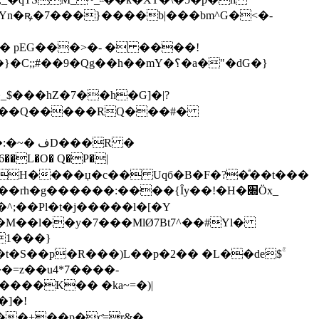
�Yn�ꝶ�7���}����b|���bm^G�<�-
� pEG���>�- � ����!
Qg��h��mY�؟�a�"�dG�}
<��1���Q�����RQ���#�
�H����џ�c�� Uqб�B�F�?�ͣ��t���
�rh�g������:����{Ȋy��!�H�׍Öx_
�=z��u4*7����-
����K�� �ka~=�)|
]�!
���+��p�ƈ=r&�