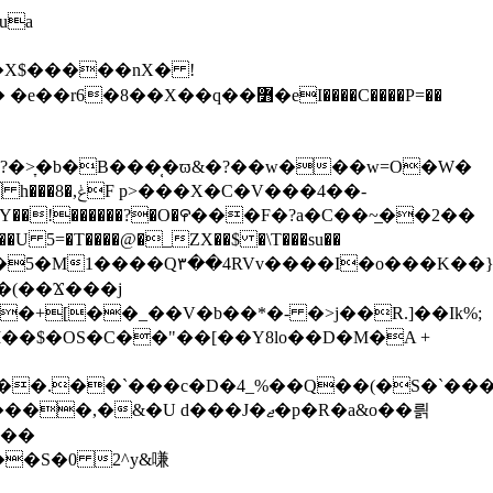
3�X$�����nX� !
?�>̞�b�B���̜�ϖ&�?��w���w=O�W�
V���4��-
H�5�M1����Q۳��4RVv����I�o���K��
�+[��_��V�b��*�- �>j��R.]��Ik%;
I��$�OS�C��"��[��Y8lo��D�M�A +
��.��`���c�D�4_%��Q��(�S�`���