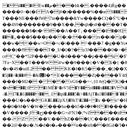
�d���0Ew��م���Ѩ�.����4)Ŕg�� �h�ν'9Y��w���@�t~����p7 A_�j~��Dua
����0>�(�lA�]#�i�����%��ı׃eS������_�$x�A�bB�TEY��߀m9�?妫|V�����{�6�0�{�
T���NE���fWi7m����&Yw����CQ�Ś"U����>�yf@R$u�d�i�/ۍE�� �`n|F!
��4S9�������9��X��,�qh�s#����T�'�
�����̦�$�r�^#��A��Tۏ��� �l�ׇ�H]�c�*��$>L�ˣ�fY�� hW��a��\�G~��F��IV&M��0����a���h��a|hH����.��dq|
���؈���$���p���;�:��|�rx��i�g�$�ΦS�~��.�(2�����N���Q�Uz8�3��~���,ޢ�܏f��ԇ�sS�=�4��HϜ�ϖ&�?
���j�f9��T�_Ʉ�[�?�u3J����0�>�
ceC͎"��*52P����U�d���*��p���a
�$
7Fa~X��T���W4ʴw��9���{�V�Ϫ�{ �&
�v�4S�udL2�� KK�I�K5���_�֪\]��XC�r;f7 �����ڎ��V����5:S�{��L�
�5[��>�(��#~�&I޽I�*E�����Zţ����Ÿ4t$�GK�.�uTU>�p�����S�0 �^y:�כ��~�ԏu�?�6���1J�Yf�q�Ҟ���a�*�תtQ4
���f�M2� � � �vG6��=<,{0 #e̦Q�K]���!��x��0���s
�x���[:0 �1MÉ�^�eV5l�Y��of���x���2�V%�T6
˓i�.I7�,�ó]������_1�tpi�,���5�(+��AjT�u3
���U�ъ��fGK�L��2pXJ)�9kT\�2��+ �ϫ ��o"�
��0�M�V�W����hu��h5�4ܹ�#�H�֐�8������9M��2dEN_VӔUH���vd���YTc-���� ��
�V����ݬF�حj����G+sFN3�,*vZ���|d���(0w�Z��BvO��yS,SM�̛jq#�2oJ���$��ʀ�4ҥ e�]�����öfV a
��-Z��V.��bZ��ܼ�UC���E���� k
��2@��p�,͖%�
d�t�ތ���q��jeh��8Gd�'I���R�q�Q�gjx��h�]���u��jY�KeZhhR�-