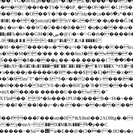
�Zc�$N��)L}
�-��J ]��#��TS�`�bP_��O� �L}$
�Y�?��=�bslϙ��|;a��ذ�6*��И'�l� P୯ �x!
\�$�L���͜Sƨm;ǌQ�xV�G�P�\�q��
q �m=�s`��W���#�B��! �q�q)��\�u
]�ڛ�@{\�+�'>G�rh���̹��8��
� �:� >��@"�k�7,�;A� ����ś
S�M� �'�� � �:��0m3� �wl�'��,
�$�a���g ��~��.�����1՜ ��9��ǆ"�ߘ������
F�����"��C��{���"�AV���X`*#X��M S�"��?Wي����nh^|��]^�
�~�o�'a��(��y�����h�B �e��$][�E]��:(�
65m/`T"��3*S�+��2���)>���f��q�
I�k9�|��&�S۵V0-�s�u�RH`ǰp�`R�Y/���e
��dnX���j�� �����U���w.�"
TIm��`.$*�$s���1PU8�)���h�<Ƕ�+��`
)=��F���I��z=�y�x��t=��n���
��P���F���sm�H*&
X8m0��2AO8hg�.�
�ӡ�mrA={��X�M�JK���Գ�p��C
�����>�Su�΢g�E��@�(3��! �;0O�u�