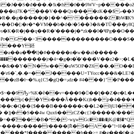
���Qx����zK��$ޔ��XՓp8��D��`��[�޼g#@�z�j���
W�R�.�g�����j�}��^�^��͒����Z�bW�K%@
���D�[:�r�*�VM��b�d�/�5��3�&�TŨ���y
T�)�s�K�R�j��
q��R�'����j�*zk��I�ҸPg��O�
�c�Pr�G��>3�������������O���S�
����Y鉟
<�a��a�߬��l]�#�����n�w��aI�����
��&��Y�N�w���uW5OP�Z6��,� O��
�\r6�`,�.�=��J�����U=TYocc���&�LE?
~��9Ԡ>%K�ê��v=���9���ƪ��Z�e�L��
f0��c�Ɋ��{$���B������c��L2�0jUI�
� �]j�r�S��4w Qux6��zCZ�c{3�����/
���B�*�j>wұwGc�1��r�jK@�$�*QC V�U��
(�>����z����r����[݉R�$�A ��"!=H��
������*f���������b�
�>= #�g���[�;4���[��w8