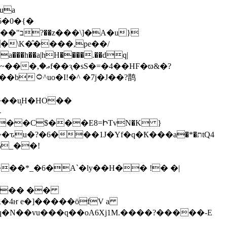
�\K�̂����,pe��/
��w���w=O�+c�\��� ^���7 �g��Yo�O�^Og�/���~�M{�қAred�[�EU��N�0���b۝^uo�
I!�^ �7j�J��?鹊
���uͅH�HO��
-
:dK�4���*_�6�A`�ly��H�� !� �|
q�N��vu���q��oA6Xj1M.����?�����-E