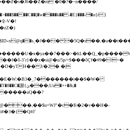
�ď�s�J6��Z�m �0�?�~n����/
$����C��[�w����k�� -�E}���-�u{è}
+�zZ�)
��E
������aQ��?