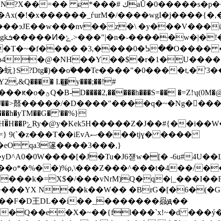
�p��+g�Շ� ܸ��7�\���ՆnUz�w*�����|�7+
�!�x������_ѓurM�/����wgI�j����{�,���:�,d6
�T�~�f���� �3,����0�ᕊ��O���� 
0�p4�@�NH��Y��$�r�1�̮U����
?Dtg�)��oۨ���Te����"�0����t,�'3���p
��xx�y�5�@ZX%FH%
�>鼘�����/�D����"����q�~�Ng�𬨓������oJ-��B>�܅ʾS
���h�yTM��G� '��%}
��)��2�-�.{�;-
eO qa3篴����3���,}
�yD^A0�0W����[�J�Tu�J6쟫w�[� -6u#4U
��k�=X$�/���vNrM)Q�q�|_���I��F%�
H����YX N��k��W�� �BrG�[�6�(
����F�D王DL��i��_�������赑ԭ��
��Q��e�X�~��{fl���`x!~�d ���ý