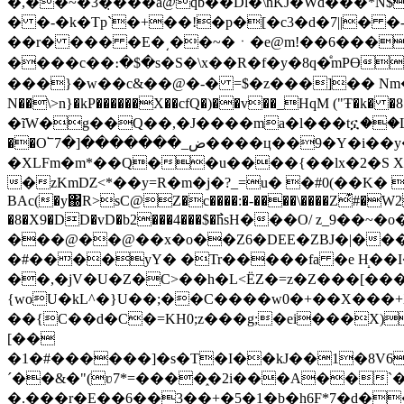
�,��~�3�̣���a@qb��Dl�\hKJ�Wd���*N$��ٳVG�oo'6Lpb��[@(=�3�L�[���=��#ݕ�3�V7����ʞ��c�[�uN[C���U�r0��ir�����+ 0u�V�,6�K��y3�Z�:o�"%�qk"�c
� �-�k�Tp`�+��!�p�[�c3�d�7||� 
��r� ��� �E�͵��~�ㆍ�e@m!��6�����I�c �O�
����c��։�$�s�S�\x��R�f�y�8q�ͤmPϴ
���}�w��c&��@�-� =$�z���]�� Nm�
N��\>n}�kP������X��cfQ�)��v��_HqM ("Ŧ�k� �8��p��Ԅ�k#��GM�
�ĩW�g��Q��,�J����ma�l���tኗ��L0��g
��O՟7�]�������_ض����ц��9�Y�i��y�M<��7���6�w�*�q<ӵ�7����y���u\a�i �U����7p�[�P!
�XLFm�m*��Q��u����{��lx�2�S Xs�
�zKmǱ<*��y=R�m�j�?_=u� �#0(��K� Ś���
BAc(�y΀R>sC@Z�c����:�-����\����Z͊#�W2��nX�z6�D�x�
�8�X9�DD�vD�b2���4���$�߯hsΗ���O/ z_9�
���@��@��x�o��Z6�DEE�ZBJ�|����5�
�#����yY� �
Tr�����fa �e H̝��
��,�jV�U�Z�C>��h�L<ЁZ�=z�Z���[�
{woU�kL^�}U��;��C����w0�+��X���+X
��{C��d�C�=KH0;z���g;�ei���X
[��
�1�#������]�s�T�I��kJ��1�8V6
´��&�"(ʋ7*=����֑�2i���A��`�
�.���r�E��6��3��+�5�1�b�h6F*7�d�