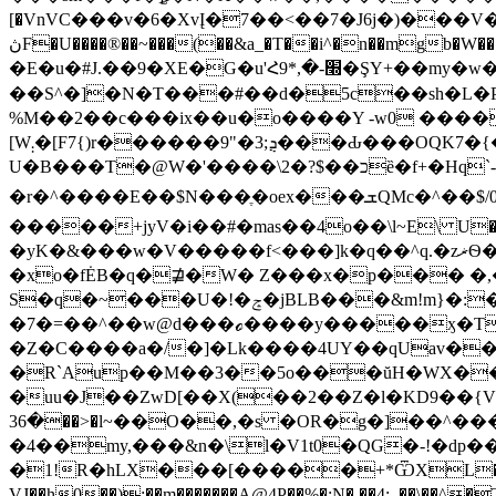
[�VnVC���v�6�XvĮ�7��<��7�J6j�)��
ڽF�U����®��~���(��&a_�T��i^�n��mgb�W��
�E�u�#J.��9�XЕ�G
��S^�]�N�T���#��d�5c��sh�L�P:
%M��2��c���ix��u�o����Y -w0 ������[C��`
[W܄�[F7{)r������ܯ;3�"9���Ԃ���OԚK7�{�]�>y��C�R�M���xx�v�Q�hg��n|�k�`��~��A�o��!��n�boh�h��]�
U�B���T�@W�'����\כ��$?�2ȅ�f+�Hq`-v�����p�¿�@�T��۾*nC�E����q�t;�s����vߓ%7���{R��o���Q/����9�#�ͫ^[&ӣ
�r�^����E��$N���ֶ�oex���ܫQMc�^��$/0��9iʡqk����.C��L���&^M��������%��(5�P��,7i��.�t���4Dq���1�в�"�S��-
�����+jyV�i��#�mas��4о��\l~E\ U�
�yK�&���w�V�����f<���]k�q��^q.�zޜѲ�� ���d��!�Y��]❴k��C����:̀����vb���C�N ��f�<��.�x�b��2&����m�!
�xo�fĖB�q�⋣�W� Z���x�p��� �,
S�q�~���U�!�ݘ�jBLB���&m!m}�:�1pG����v�XN�B����Z�{�#���ߖ� ��;�a���+|
�7�=��^��w@d���ℴ����y�����ӽ�T����0j
�Z�C����a�/�]�Lk����4
UY��qUav��
�R`Aup��M��3��5o���ŭH�WX��`#
�uu�J��ZwD[��X(��2��Z�l�KD9��{
�36��>�l~��O��
,�s �OR�g�]��^���\
�4��my,���&n�\l�V1t0�QG�-!�dp��
�1!R�hLX���[�����+*ѾXL�q'�M�
VJ��h0��);��m�������A@4P��%
�:N�.��4:_��\��^