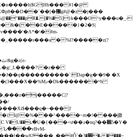
��"���pR�.[�%�5]}k���O^y���u�_-
8Q� &�(��E�����}�2�S|
�v����'�A*�\�#m-
�_�����s���a �%I?�����z(?
L�g/_L����?\�z��
��J��q����������`:Dap�g�ʳ�9� �X
.֧���z�j�����C|?
����Xi$���q�~���|!
����{l@�%� ��^����~m�!� ���皦
ւ�U�{���+ư��ڌ�nq?��׎ʖ�Y�
 Ն����vBvM-
2���܇��#Ȭ`�׎�3�-����~