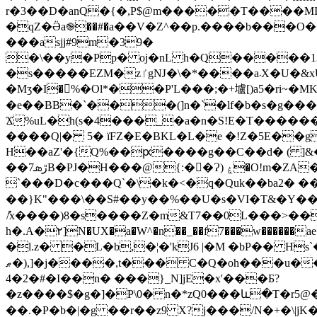
r�3��D�anQ�{�,P$@m�����T����M
�qZ�Ӛa֎��#�a��V�Z^��p.����b���O��O��[ L�����i03���
���asjj#9m�39�
�\��y�Pp� oj�nL h�Q�����13
�s�����EZM�zٵgǊ�\�*����a܁X�U�&xU���9���3v��:� �7�ڞ �+az��uLP[��B7�y�g�>S�'�cfj[����L Y��Z[m
�Mӡ�I�%�Ol*��P'L���;�+壚[)a5�ri~�
�e��BB�`���(]n�`�lf�b�s�g���
Ϫ%uL�h(s�4���_�a�n�S!E�T������;-,5`�$�XZh�q��
����Q|� 5� їFZ�E�BKL�L�e �!Z�5E��g
H��aZ'�{Q%��ԗ����g��C��d� ( ]&����8��y@ m��l�ѧ,�-ߨ#�֢ �d��
��7ڙܣB�PJ�H���@{:�񱰍�Ɂ) ۼ�O!m�ZA�U� ��E� $l�I������B�+C��M9��`O�N�̤� {0� w�*_m4[�� �E����
`���D�c���Q`�\�k�<�q�Quk��ba2� ��Jf�W��>��!��
��}K"���\��S#��y��%��U�s�VI�T&�Y��
ު/x����)8�s����Z�m&Т7��0L���>��
h�.A�۲]N�UX�a�W^�n��_��f7���w��
�l.z� �L�b,�¦�'kJ6 |�M �bP�� Hs`����Q״�UR���TPi�@ܹeÍ��+��ɩ^�|�r�\��(^�I8����mj��過�E�cb�Q�
ޠ�),]�j����,t��� C�Q�oh���u������:�'���حK�c��oJ��h���ѻ��Z�~�CCa[��=A�S��I9u�
4�2�#�I��n� ���}_N]jE�x'���Ƃ?
�z����$�g�]�P\0
� n�*zQ0���և�T�r5@�[鼽)ܮ��R�I�V��d��K��E4\`vwt֍J'�4�7o��k����O��w�7�c�m�J$N��$�N
��.�P�b�|�g ��r��z9 X?j���/N�+�\|jK�[b���r���+���+