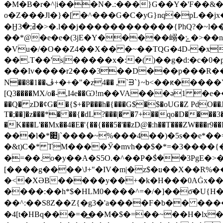
�Μ�B�r�^|i���N�.:���}G��Y�'F��&�N?X��=�� ɕ*���# كaȖ�0�����s
o�Z���Jl�}�[ �^���G�C�yG}nq�pL��jx�Ax(
�Ӈߥ;�3�>�.l��j������������{PhQ?�~l����эJE��w���nv��z�\ �y���V���ü�������J�����n�yІ����}
��*@�e�e�(3jE�Y�����嵶�ݺ�>��ngkܭ�����Ͷ�ݺ.>���"|�n�-�����w�|�!�� �1�� ((8����ץ!�O�8����i'��-
�Vu�/�O��Z4��X�� �~��TQG�4D-�x
��.T��'s|�����x�:�()��g�d:�c�
���Iv����r2���3��D���p���R��蚖}S
N��8�1��ڦ+�+�"�z4�� ,`ᗲ`}~b<��ԟ�����Y2,&Q���� I.�͟�y���;��!#
[Q3����MX/o�-,I4e��Ѡ!m��VA���ǝ1 �e����ԟ�o�ؿԚ�B-D����2,�����h���S=�� �=Z!ʮ(0M�@e
��Q� zD�ȼG��{$+�P���h�{���G$�$�oUG�Z PdO��J�
T�;��]�z���*� ��{�dL?���|� �7+��qo�D����3
�K���L'��Mx��4�E�'{��{���5�'��zD@�:h��T���ZW���r9��H�̏H��PݺRy�@y�Kek5H�����Z�J��#{��i��W�;��/h~�������h
���l�*׊j`����~%���4��)�5s��e*��=} 9(`�z���T��iEvAސ����tjɣ� ����
�&t)C�* TM����Ӳ�mvh��$�*=�3����{�
�=��.o�y��A�S5O.�^��P�݃$��3PgE�>
[����g����\J+"�IV�m|�z$�׃u��X��R%���o*�%��)%ρ,\���Z���^���t�4��/���H5Z�Af]�3�`q�2x�8H�b�$��~
�<�XƏB�����y��+�k�H���0AĠx���
����:��h*$�HLM0����^=�/�]��o͞�U{
��^:��S8Z��Z{�g3�'a����F�b�� �
�4[t�HBq���=�͟��M�$�=��~��H�lx