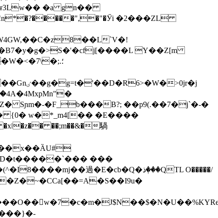
�6ɍ3Lw�� �a gn��
4GW,��C�z8��L`V�!
W�<�7\�;.؛
>0jr�j
�4A�4MxpMn"�
��x��ȀU#
Z^SD�t�����`��� ���