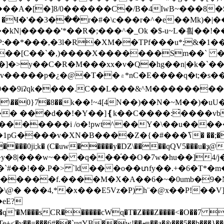
�V���A�[�]8/0������C�/B�4IwB~���8
 �
Ҹ�'��3�߳��r�#�\c���r�^�e��Mk)�|
�u'Հ9*,�-׭�ŞY+��my�w��kN|�����'*��R�;���^�_Ok �$-u~L�힄��ǃ
��*���,�3l�R�XM��TPf���u*;&�1��=;
�,)����X�������Sm��` �j� ��T�L�k/���ܣ%�
\��0}7�8��k��!~4[4N��)��N�~M��)�uU��
�������i /o�!pwt^��Y�\��u�����
i;k� (C�uw�����y�DZ\����qQV5���u�ҙ@
y�8|���w~�� �q���֬��O�7w�hu��]4/j�
��!��.P�> `ld���o��տfy��.+�6�T*�m
V�����f.����M�X�A��6�~�0umb�9�NL
@� ���4,*�x���E5Vz�P) h¨�@x��P!��V]2
eE?
��sCR������cWɋ�T�Z���Z����<�O��7 u�
�Te+<�v��=���6#��`ɥgYB��w!��⥺��a�&���5��b