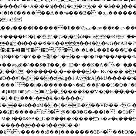
����c7�+A�;��hj��Q�ȶ�cχ� �'�$��Ѯ��
0������A��^#���B�`�oؿ�������F� /
FC�[,�?�{\\�;�n)I�uhy�\RECؚ���
�p�g �i����ˣ$�K����4�
�wG�nAB�ٱ�`��]^7�VE�)$ڦ�����X��(]?
�<}��գϾ�F�G�Y��`䝣�G���~�f�D�?��2���
��K�A�v�=�߽��vњ� ,V���8�~_�?
�}��5,=�$�����,�+����.�~ Bv?��� �
fO��#?�@���z&g�1;ÅvdcA]̣�kU�����t
���n�s������<�sE ��ĝ^��%�Q�{�S�
e=���.�;�7 ��7��
��֥Lؔ�4���}��9.�z����{/
�N�(��ek��oM��{�r.B���VRˣ��,<G 
 M�,I��0&$B�_G�I8��6�3����oz�w�q���
�kov�����s5��j�������3B>���bQf�y