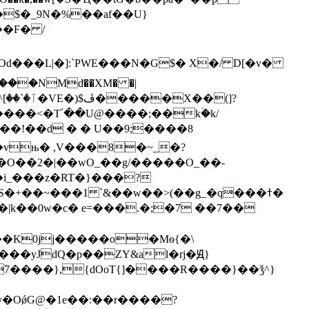
�$�_9N�%��af��U}
��NMdͪ��XM� �|
%��!��d � � U��9;����8
�O��2�|��wO_��g/�����O_��-
�i_���z�RT�}���?
+��~���1 `&��w��>(��g_�q���ߙ�
��K0jj�����o�Mѳ{�\
7����},{dOoT{]����R����}��ǯ^}
�OǿG@�1e��:��r����?