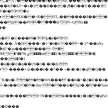
���KP�KF=�x�} ��B��z�,j¶�O��Y�)��3
�Ĝ3�:�XH��=R�0TL,������$����
z���@��Բ� ���ŭ ~GNt-��
��- Ǡ�D���<�1"�t�d ��²+�:1*\��aNz
>T�
c2���3��6�|
��|}4�J�}
)�i1�q��ȉ;'6�3� �f�jE/
�"~����=-[e�j��e� �7�� +�\�\�}�q�Q��
ˀK�u�,7���WS���`��6�^�2�E��4�m:
�<�e��G��1hu=���m�q3�,���%
6@r�ܴ�z���YI=!N��6ʥ����]ː�ԇ��gP
z|�D���