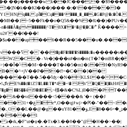
� ��p�����w k��JC���,� ֘�$9�����
��, .pȊ�Cq���^���_�_��,�G�P@�c�Ò�.�>���
-n�4��À�gv������|^T�8X�'�^�@�|�C�/ؕ" Ǩ����
u2#`��f���!
�$IDކx@q��s܉�J��� �5Q�s��,�a��t���B�y�*�����rP�R��I~f9
���W��N@5xĦ�y�\/
x�si@�u/5p/=$���ȫҀf�#9�\=�
B��^+jV��P�$�f!=�C��]��
C�E�W:�B3�_7�������i��$�W�
&;�
g� ��S�͎�4f9�t�E�,~
槂�&�C%L)Il�R�PT�
�g��uY81��ۋ,E�ݰ�=6��8�i#�3�{�Q#J`
�I$
���1
 a�rk,�F"ut�ψ�.�Tx�3.��8��"@�H��>��|