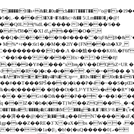
Ƅ��0T���T��^'o@�اs�19���U`1K�l����6��b6�7J���pM�p9�v1a�
0�ژ�@!
f���Q0L(%ԁL�C����:3����'6��
XI d!ېs���O�,
�9t�#����؅�!qF&[8�& '���1�
;�2lY�{FN��xh�XP_
��������]Q��.A �4�鮠����K6!ò,�F6f'
��ă�Y#����"xbԣ�V��DQsZ=UR ��J}
J;n�R�]�c�-�e��'.��=�9�� � Y
�w�A�W$����y4�%�Ctp==_�RlvJ�� �J0e�c�46'
s]��#��T���$PŠ��r�)�k
��P�4�~��S�pŒl�
�9+�� ��Gvl�D&���P��`�=��1� �
 ��lZ�?ׁ�b�(��T}W��ZQ��P-_�>�5�
�湃���@|� b �(��t�,ϱ��ΒN7�����a
Z��RE�3`X �aX�bs �W�� ۦ��bڢ\Y4�c��
lٶ�b!�[�uQ�����ޢ}0�