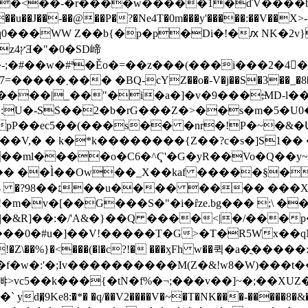
�<��-�r����w�����1�ďV����bg�
a ��1^��Vo����ݍ��.
�����|_��"�i�a�]�v�9���;̶MD-l�
:U�-SS��2�b�rG���Z�>��s�m�5�U0�
�pP��ec5��(���s�� �nr�!P�~�&
C6�^Ҁ'�G�yR��Vo�Q��y~��ڴ�ͳf�F�:�[���h�|��5lB�
T?&����
]��:�/'A&�}��Q ����<|�/���p�ҳ�B%
��0�#u�]��V!�����T�G>�T�R5Wx��qNc7
�Z\��%}�<���(�l�c?!� ���ӽFh w��퀵�a�ֳ�����
vc5��k���{�tN�f%�¬;���v��]~�;��XUZ�/k�gk