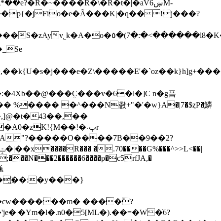
�e?�R�~����R�\�R�t�|�aV6ښM-
l8�K�ܫ�Ǧ0�����.���sv�&؀N
(��:�4Xb��@���ܴC���v�6�l�]C n�g픔
]@�t�43��,��
0�zK!{M��!�˕ٻr
�qA"?�����O����7B��9��2?
���N���2������6����p�ƈ5rfJA,�
溬
�҉��:�y���}