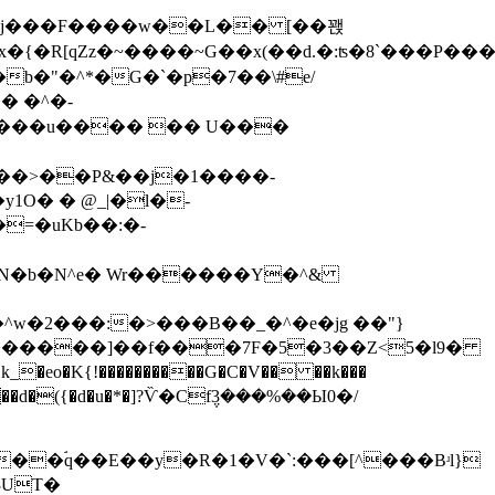
x�{�R[qZz�~����~G��x(��d.�:ʦ�8`���P�
b�"�^*�G�`
�p�7��\#e/
� �^�-
���>��P&��j�1����-
~ǹN�b�N^e� Wr������Y�^&
^w�2���:�>���B��_�^�e�jg ��"}
2������]��f���7F�5�3��Z<5�l9�
����d�({�d�u�*�]?Ѷ�Cf݆3���%��Ы0�/