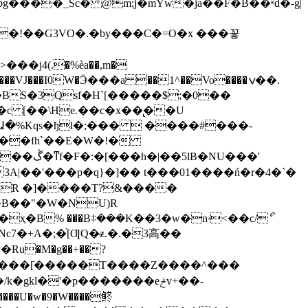
���_Sc� @m;j�mYw�ja��F�B��ʶd�-g|
�BS�3Qsf�H`[�����$;�0��
c [��\He.��c�x��̢��U
�Ա�%Kqs�ђl�;���  ����#���-
NU���'
 ���Bꖋ���K��3�w�nۥ<��c/ޯ
�+A�;�֨[ƢQ�̶z.�.�3高��
:�Ru�M�g��+��?
l�'�p�������eݲv+��­