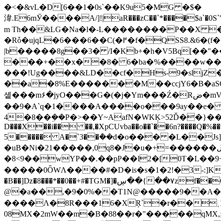
�<�&vL�D[6��1�0s`��K9u5�MG �$�
湋.E6mӲ����A/]!|aR���zC��`*����$a`�0S`"l]����fH�s+&�Ł�0u�c
m Th��&LG�Na�l�-L��������P��X �5�j܆-�.��d3�X�~�'&�&c>&�� 5/,Lm���
�Rȱ�ujqL�6���6��C(�ꛂ�f�QSS8.&6�(
|b�����8g��3� /I�Kb+�h�V5Bq[��"��evƱ8��
���+��x��8� 6�ba�%����w����Q�c���
���!Ug����&LD��cf�Hs-9�sljZ� M%*+r��:6r1�܄i�M�
��a�8%E�������M��ccjY6�B�aSC�
솉���m۶�jyO���G�(�j�Ym���Ź�Rض�mV<"��S���';�\�$�Hx>� !�1�#j!
��9�A`q�1����A����o���9ay��e� ;
4�8��ܹ��P�>��Y~AafN�WKĶ>52Ď��}��
D���X��i�� ��,�XpCUvba��o��`��6n?����Q�%�
5����� A�`3��ܶ��d�o��� �L��J
�uB�Ni�21�����,0q8�J�u�+=������لk�u�(����� �8Ϳ��Oț�!Ǉ^YTXv�e��R*`f�� �p-j�Q�-�>��s�Y!� /
�8<9��wYP��.��pP��l2�[0T�L�
�����0ȪWΛ����#�D�is�s�1�2!�3-:]Kq
�B��]ǲ�8���*��0��+#�TGM�]�ڛ��{��٧zf��O��T��u�U����p�(G��R�tM ���g�c�,�`J�R3^8.��ԇ՞e�B�6-
@�a��,�9�0%��T1N@�����9��A�)�
����Λ�8R���16�XŖ`�r��˱1gp�s��
08MX�2mW��m�B�88��r�"�����qMX,;��� h҅�1a�[