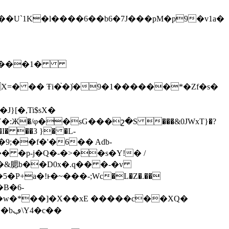
X=� �� Ŧi�֙�ٛ)�9�1������*�Zf�s�
[�,Ti$sX�
�:Ж�/φ��sG���շ�S ���&0JWxT}�?
�I� ��3 }� �L-
9;��f�'�6�� Adb-
�&腮b��D0x�.q�� �-�v
P+a�!ͱ�~���-;Wc�L�Z�.��
F,�w�*��]�X��xE �����c��XQ�