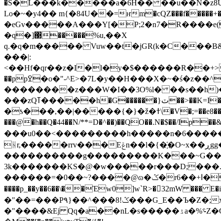
�S�L���k�����a�6H�� ��u��N�z8U9�
Lo�~�y4�� m{�84U��=ҥm�cQZ���f�����+��
�eGv�����A���Y[�P;2�n7�R����e(
�q�]΃�����%u,��X
q.�q�m����� Vuw��t�jGR(k�C���
���|:
<��Hf�qr��z�I�l�y�$������R��+>T1����~�$��uocu�߇V�v6k�i�_�����%����4�
��ppߐ�o�"-^E>�7L�y��H���X�~�ś�z��^���~��[������~/ ���Q)��KP��(��f�Rx=����N}
��������z���W�I��3O%l� ��s��h)��߽Yx �
���zQߠ�����h�G������}ٽ��>��K=I�z�����a�ۋ��(��K�se�ġ����(���n�K�%��_~�%��ȏ�4%�1�f��z?O�e����Z�-�/
�ƾ���,��|�����{�}�ž�ߙ\�V�;=��e8��x!�dY ���x)t�2�$f�3��u@��i[�D��^G�p:�2�t�K ���M<$�?�$��wo�?
���@�h��Q�44��N/**=D�^��)��QO��.N�$��/Ip��&2�'�A��5�_=
���u0��<���������h�����n�6�����J�O^�8��ٷ���^$�4He��ݛ�_�D�~
ᚺr,�����rrv���Eݝn��l�{�҉�O~x��ڕgg�~|}~��z��ͽ��Y���%�G�4Y�*�~K�jv<�[���"����ez�Ä��ݶL/
����������g���������K���~G���
3k�������KS�@�w�����r���D;���.�(�J�#��K]җ�d�%X�޾�⳩�����'v�J���G
������=�0��~?����@ɷ�ݣ�r6��+ا��;�D�:h��Q��Ź�狃�|~y�5=̣a(��D< "��׋>�b�2���{kN���8���%C;�8�6w:��p��Q��?
����p_��y��6��\��Έw0]w`R>�32mW ��� E�
�"��=���P۹}��^���8!ݣ���G_E��Ъ�Z�;x���DFE�D����Z�')�I�|
�"����&Ej Qq�a��nL�s�����ۮa�%؝Z�G_er:�T%sQs��#����z9)Sc�x���!pn���ښv�\a�t#�ϡ3�P����/u�~�gJ�w�y%5��Z�;�qu�9�v��Q����S��aH�b����$�<C�hÐ������i���AJpl�%n⹪��W�Uڍ��