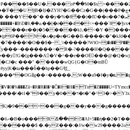
��P����$��U�,��� o۳��M�$x +����2
?�G��Cz�G��(���P�ﭶ�W5�RsT*�4�� p*/�/ �T��.�W�<�ĻN}/
�y�%�8ͥ��)�IƲ��o��7�ܚ�k͕lf3�/?����[|0KS4��
[�g�On��=n������
����e��j�5�����k},�<�Y �]���
p6P��N�ʌ�p�e�G��B-����c�"�kJd��
����<� R�-?����H�Q����\?�ޚ=�~���o���^���� �
y!G�[g���A�V�^��e��OEٕ���@�Q�wj1
�CJ�c ���" �'����wQG{G�O�mBǓ
|K�ȶ a���ĥ��hp��G럯_
>�Y3x��)/3��A�Y��e�e������� ��bu߲c�a]<
�=���g���y���g������p�I�����ۄ
6�B�o���RՃ��tI5�AI+5��ԯ��2�T�������0u��@�;ZFѕ���uu���#��
�^��P����'e�P[̐�6��Ll�W����ɘ��/'q8\�#�މ
.�yƵ���:�J/w�w29����2ߋ�*�&]��`�.9�O��r:ˮ￣?