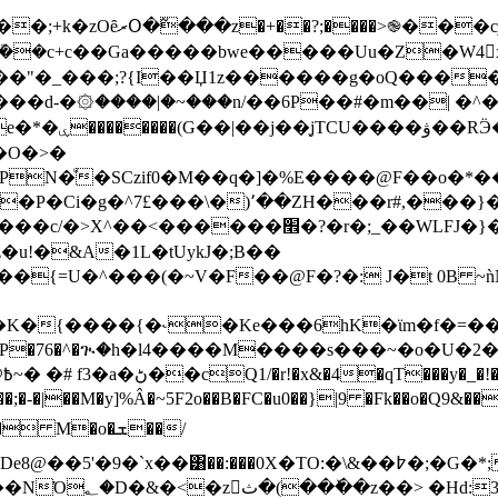
���F����w��L�� [��꽩
� wN�ܽ��c+c��Ga�����bwe�����Uu�
Z�W4󏺟
(��"�_���;?{I��Џ1z������g�oQ����
�d-�۞����|�~���n/��6P��#�m��| �^�
 �� U���
�O�>�
N�ͧ�SCzif0�M��q�]�%E����@F��o�*
ZH���r#,���}�y1O� � @_|�l�-
���׮�?�r�;_��WLFJ�}�=�uKb��:�-
���{=U�^���(�~V�F��@F�?�: J�t 0B 
O�K�{����{�˞�Ke���6hK�ϊm�f�=��
�P�76�^�ጒ�h�l4����M����s���~�o�U�
�
2<��;�-�|��M�y]%Â�~5F2o��B�FC�u0��}|9 �Fk��o�Q9&
�o�ܫ��/
O:�\&��߈�;�G�*;��ۘq��E��y�R�1�V�`:���[^���Bʴl}
�Hd:3UT�