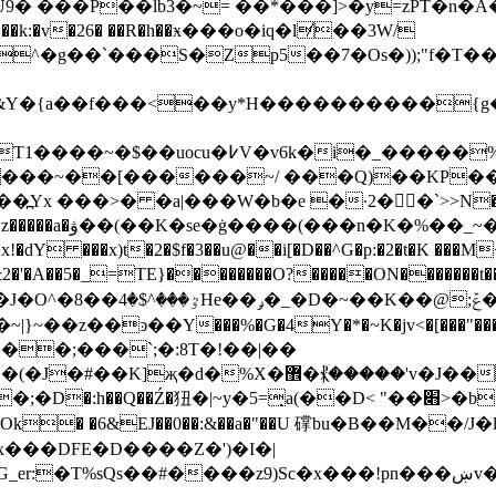
 ���P��lb3�~= ��*���]>�y=zPT�n�A�
�k:�v�26� ��R�h��ӿ���o�iq�l̸��3W/
^�g��`���S�Zp5��7�Os�));"f�T�
B&Y�{a��f���<��y*H����������{g
��َ�P���R�rMڷ��rpdƅ�V�[���Md��^�(
��>� �a|���W�b�e �·2��`>>N�b8~�����H
TE}��������O?�����ON�������t����ݕ�(����t ���k�OI���ţ8y���}
��K��@;ݞ����v�
�;���`;�:8T�!��|��
_�i��vf��K����g���n�3�����aV�z�D9ǈ�N/
iOk� �6&EJ��
0��:&��a�"��U 礃bu�B��M��