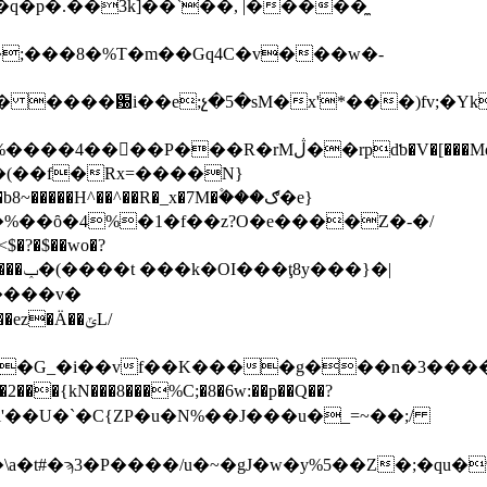
q�p�.��3k]��`��, |�����̼
�;���8�%T�m��Gq4C�v���w�-
� ����԰i��e;չ�5�sM�x'*���)fv;
^��^��R�_x�7M�۫���ګ�e}
�|
/J�l'��U�`�C{ZP�u�N%��J���u�_=~��;/