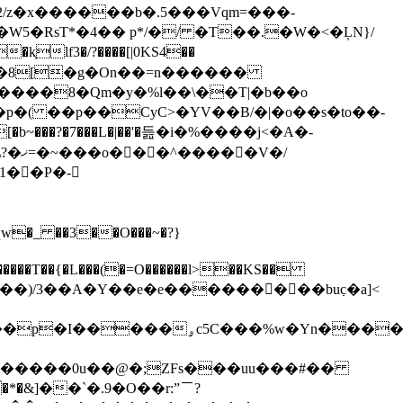
/z�x������b�.5���Vqm=���-
����8�Qm�y�%l��\��T|�b��o
p�( ��p��CyC>�YV��B/�|�o��s�to��-
V�/
��P�-
c5C���%w�Yn������