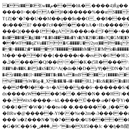
�d���0Ew��م���Ѩ�.����4)Ŕg�� �h�ν'9Y��w���@�t~����p7 A_�j~��Dua
����0>�(�lA�]#�i�����%��ı׃eS������_�$x�A�bB�TEY��߀m9�?妫|V����}m{�6����
T{Z[�"�7��U��M��q��$u��O_��$����l�
�s���ũ? ���Fc#��� ��ŉA�+Hx�����
���Q(����1 �gA&���o�4 F��+��ЗQ&�#/ 
�id���8��g3��^*�.�04����a�Ys�(N�29�G��n?Q�GM�[�Xx�\��x@=7
��WF��qZVu��T�/G����U�/2ye(��P��q
��|>����2)�*'����#7���������bM�E�!Mo�k�����A|b��Tݑk�������������9�������.��4M��d
M��״���F��{�����e�-�eυN�6?�9E}Z���UȽQ�W�u?%c����d�� ���;*篠
�ڭ�����Qf��i^��K�(5R����^x����:T�^/��Z��A$�|��Q(�L&F f�h|h`5��4д(C/ ��DCyuH[�ɇ�
R��%�v��K.�6 k�xS�DU^Α(�da�J�D�yѰj�DN�7x61��ME(G�!K�$݂A
�4ɹ\���y��{I<�����T�c��Ae �mB'���;r{����h�``�o1`kb�S/ oԳ,�q�na܂6�|'��<���A��
%���sW�6g-�_X�r��J�-4�>���RL]=�Ic&
��ժ��J��~h+�A��g��6~������S/
dx����zW���5̶� �.�f�N� ��H}\��N�2���쐲�yc��Qqgߨ(�� ��ա?�
��-WrxS����-~kL����Ũ���-a�F�夺Yr�
O��1�"�W�}^��tw4� �,������_
(�� �
�BRw�@�����-Yf�\�%e�2m�-3���l��
���`u�Z���N�`9j�7���;�U$����
�G�9C��S�ۍ���ݜ>"�n�X85l��Jc �'�ɧ�fb䦜܊u���)x�4�4@���T��Փ��=l���A�D �o�p����04r�X���