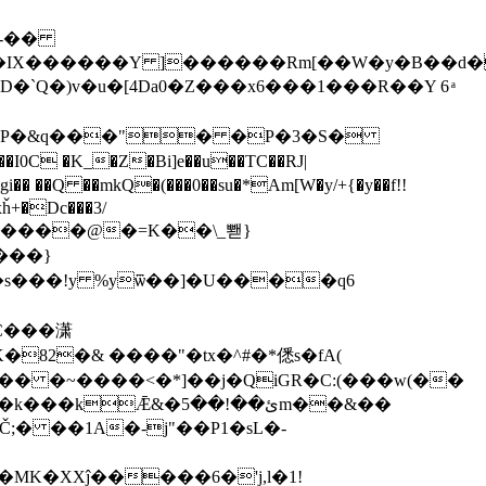
�b-��
��IX������Y ]������Rm[��W�y�B��d�
`Q�)v�u�[4Da0�Z���x6���1���R��Y 6 ͣ
(�Eer�P�&q���"� �P�3�S�
ȟ+�Dc���3/
���}
C���潇
��z@r�B��� �K�82�& ����"�tx�^#
�*僁s�fA(
Ǣ&�ئ��!��5m��&��
Č;� ��1A�-j"��P1�sL�-
MK�XXĵ�����6�'j,l�1!