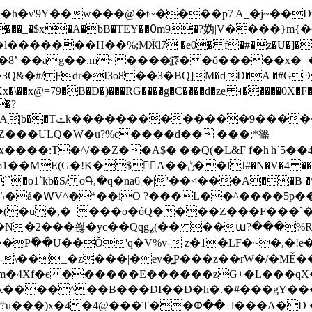
������H��%;MӜl7 �e0� f�#�z�U�]�
8ʼ ��ag��.m~����j҉7��ŏ�����x�=
Ƒdr�I3o8 ��3�BԚ]M�dD�A �#GϿ'�<��
9�B�D�)���RG����g�C����d�ze ⫞�����0X�F�x��ބ�&�4��l���- ��
�?
9�7�����/s�P?
��ݨ��lJ#�N�V�4 ����J�~GY�[�(HP$����D�
B �\���W��4��[�Ֆ�6qt�9ĉ7 ��P�Z!Y�}�%2�
�[�6�x�Hϟ�á�ꓪV^�*��iO ?���L��^����5
�(�u�,�=���o�όQ����Z���F���`
��%RC �\��e�Ad��ŁEi��τ���
�Pؕ��U��Ǒ'q�V%v- z�1�LF�~�,�!
-\��_�z���|�ev�̲P���z��rW�/�MĚ
m�4Xf�e ������E������zG+�L���qX�:f
k����^��B���DI��D�h�.�#���gY���