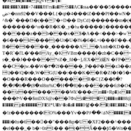
�M��[�n��juշvŦ�/{�!
���:���X���>74���JH'rx�a�PS��AC�oѩ��'��5������;+k�zOȇރՕ�߬���z�+��?;����>֎���cj
ض>�nm92��V���L{�qt�4���iZ���Pf�
^&�` ���f3�(��7�+D�� DyCd}������m�
�������^н��R�K�_y�㏊�����}������� 
�����z��b���x�$�A��<���>�w`e�*�ۑ��������(G��|��j��֢jTCU����ۋ��RӬ���u����
�6���k���)�Ut�U�l%�6�L=i���F��-
B��l����_������A_�Amb�KD��,P
T�R`�ľL�'��8Ay_�KVBm����[�zh�C��=�P�Ci�g�^7£���\�)٬��
s�_��J�����*eZ�_fd�~],/ΕX� r綖N �FP� ���c/�>X^��<���
��C�jw.��W�٣�2f����_P��P�J�z3��z�u!�&A�1L�tUykJ�;B��
\]��\Q�t�,W�G(U��:���K��R�Zf�f�5
�O���R���О������R�C{Z��ٛb�?
�;�J�h��(8�ⅺ8m%C�H��8]�x���)��6;8�
��z�������Wҟ'���cm��+Rp�}e�
���ԻV��$mDXS@s��7Φxz�8�Q���m��88@߿~� �# f3�a�ڻ��cQ1/�r!�x&�4�qT���y�_�!�k_�eo�K{!����������G�C�V�� ��k��
�I���)p�r�����F�5l*U�h^�o�a� ���0쇟��J�}��E���
�!z�������IO%���Yѵ��P۶��ၗN����]� M
���i
�hs�6���ُ�"���&p�U�XF2���^���De8@��5'�9�`x��͸��:���0X�T
�el���_� b�>0n1�� �(�Ǻ���ƥ5�Wn���NΌ؂�D�&�<�zﺙ�(���ٚ�z��> 