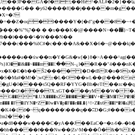
��3P��GA�f�i;��Hɍ^�AL#�2�}��և*�
�X=�?
�Y�[�d"g���8�~+���S�zAyv˾k�A�o�٥�(7�:�<������
��؝�W���N��
�����a��ܿxw��tx�Y�G&�w[�}8�>A���^ag
R��"4���nK�� %���� �^���N촰+"�'�w}A�|7�$ȥP�鱗
�E�b��Ŝ2���� [�D�tBR�o�S|x�,
�S�Ma#�M!�`;wQ±�L�Of��wL��@���Rm�A
�gU�I����s5Q��RF�YYG�Bh�eTf��zc�
��yM��W��ݓ�|��x����R��� �.70����G%���^>>L<��|
�G��I*�.UX����xZ��ɫ�����V+��M�TP�9�;
� �F�iIYN�ʷZ �0w�V�p�F��e��.�{^!>Z�x6��I*�9�a冽
�M�K4�{d�~q�����\���q��ʭD�G;#���o
m2�'�}�
�yA��J��EaC�=�z-6�ހ�h�cw������m� ����ܺ?