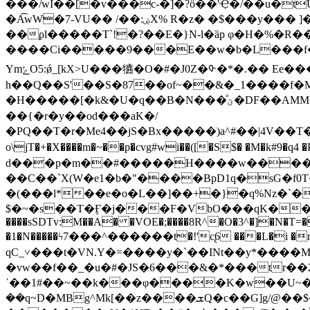
���/wI��[�v���c-�]�?ö��'Ҿ�/��u�tǙ
�A͡wW�7-VU�� /��:ۻX% R�z� �$���y��� ]�����G�� �y62����8]��j�����m�g���p{�jFio�e�Ã���K|�q��!j���?
��ϼl�����T`!�?��E�}N-l�ȁp φ�H�%�R�
����Ci�����9���E��w�b�L���f�=��Z�oq�l���
YmݻO5:ǿ_[kX>U���犥�O�#�J0Z�ᡐ�*�.�� Ee�����;�%"%̼7�� � �x���K�|@����N>��਑}~T�_Se
h��Q��S'��S�87��of~��&�_1����f�Mt��ї��
�H�����[�k&� U�q��B�N���ͣؾ�DF��AMM7���c���%ŏC#�c��:��A&��X�6�~@���kj�,��k{U�s�j���e�Z\�����E'�`oz��k}h]g+�����*��
��{�r�y��od���aK�/
�PQ��T�r�Me4��jS�Bx�����)a^#��|4V��T
o\jT�+�X����m�~��p�cvg#wi��([�S$� �M�k#9�q4 �Ps}lO��l&��~���m��Iⵗ��N-ۼl��
d���p�m��#�����H����w����x�K
��C��`X(W�e1�b�"����BpD1q�sG�f0T
�(���l*��e�o�L��]��+�}�q%Nz�`�
$�~�s��T�Ӻ�j���F�VbO���qK�����O\���?X.xGT�� 
����sSDTv:M��A� �VOE�;����8R^�O�3^�]�N�T=
�1�N�����ϟ7���^������t�!'c̢6 ���L�i �m��
qC_˅���t�VN.Y�=����y�`��INt��y*���
�vw��f��_�u�#�JS�6���&�*���tr��2
ˈ��1#��~��k���φ����K�w��U~�a�d8���w����C
��q~D�MΒg^Мk[��z����ܫQ�c��G]g/@��$�bh��� ��f���Nw��|Zs^M���Ŏ�&�%E�'je�|�Ym�l�.n0�5[ML�).��=�W�̇6?