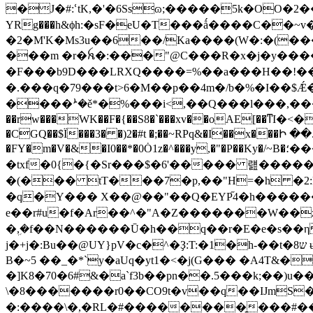
�J�#:ՙtK,�'�6Ssɷ;�����5k�OO�2��뺱�
YRg���h&ϕh:�sF�eU�T���ǻ����C��~
�2�M'K�Ms3u��6��/Ka����(W�:�(�
���m �r�ꫝ�:���"@C���R�x�j�y����d�E�[�
�F���b9D���LRXQ����=%��a���H��!��#F�
�.���q�79���t>6�M��p��4m�/b�%�I
����ܑ�ě*�%���i<,��Q���l���,����eg��Ԭr�� ~X��ؼ4�W\W��/|;��x�^xC��p\�$
��rw���WK��F�{��S8�`���xv��oAE[��ͳI�<�?�8��<�n�¡��޸*�ed�y�u��$��_o�嶥�xgi�� ��
�CGQ��$Ï���3� �)2�#t �;��~RPq&�I��x���Ի �
�FY�m�V�&�I0��*�0Ȯ1z�^���y,�"�P��Ky�/~B�؛����A� �λN�Pg�w#�����R�X[{�Q�4�(��H����@�=K��\_뽿}
�txf�0{�{�Sr���$�6'����� 럞�����
�(��� tT���7�p,��"H=�h �2:B�{���ȩf��췕��Q�^w܄��Ҩ�Me\�
�q�Y��� X��@��"��Q�EYP֞4�h������즁� :-$�aGF���
e��r#u�f�Ar��^�"A�Z�������W��zy
�
j�+j�:Bu��@UY}pV�c�^�Ҙ:T:�1�h-��t�8ש ʉE\o�6�3��;����G_ ��u�#i06�|�j,�[.��� �~����<�*]��j�QiGR�C:(���w(��
B�~5 ��_�*`y�aUq�уt1�<�j(G��� �A4T&�aX
�]K8�70�6#&�a`f3b��pn��.5���k;��)u
\�8�������r0��CO9t�v��q��ĲmS
�:����\�,�RL�#��������̱���#�