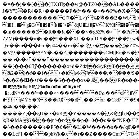
�=��j��[�j�]TX)Tɮ��w@�TZ0�t�ÅL��
J�Y"3�R4�R+�����P�f^�� �<��P%�X���Ӳ��U ݈9B�I|i�ZYH
�����������C[7�L>)'%�恅��B�Wb(!� ���Y\��"� �
�H+��g�G��$�k��[<�&|U�Li�|�V]K%����r�������+�B\D�ܬ��,9��[�r��4�<+���`8 �ǯvx�8
�m�����3�R��!a���<�g5Z%�>^'�Pn
ZZV)����u�e�����ӼU��p`DiS����w�(
˛}ҽ��m���4=e�p04��ߘ�â�<7� ����Zժw�7����!�O��$�~_\\�����?WӟO+)�r��P��[�b~���?�7���L�|��'�듪�i�%����j<�A�-
�V����^Y�-��?_�������yCM|]Eo͟�F/� y���~���
��h�:�2��������������������:���
��[���6ӳ������o>d�Zǳ�S/yRT��
&2�(�f��f�+�i0wkꖑ���,����/S�#yy
^�.�Z�޶�+f����S����xz�,9��laR�s�����*�OGߥg��<�����,;W��a9�I�y�ܧ�qw�_ ��3��O���~�?}
�����qr8�%���7���u��t�y�F�
_�r܇dN^���'=���>~�����Pܬ��ei'�V�V�0�%���Ză<�R�R�I�^�Č�0�H�Tn�Z����U=TYmcc�����T��{�L���(�=O������l>��KS��
�҉@ŸY�7S��fQ6�d.��3xr`�Csd�9����\�t1�"9��y�0��ד�t�"�^3�
�4k �8�,��/
����Z[��ϗU�'x�ƛK�Y����A� &I]Ԧt��K)�9�
k;R�MAG���|n^�r<��p�+0��o��#NR�JJ ?
��Lc(Ӌ,���pһWk�x�r��Z����Cm9,7Q4������$ �