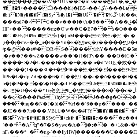
�������zV�*UTy��#�m`s���мT�,�_�
޽ ��fI<����Ѽ���hl(�[B5~��{ڲ߲\}���ةߕj��u��J��-��@��P�?�Ne4T�0m���y'�����:��V��X>-
�b;)�N�y����]f��Sys�y1�{��Ui[��"�%ڱ~bK��q0���WW Z��b{�p�p�Di�!�ԕ NK�2v}�!��G3VO�.�by���C�=O�x ���꽇
���sd7�>G��v���l�\A�8���A��ݪ�zץ4Ǝ�"�0�SD崹
H[ߴ>�������m;�O'w��Q�E7�� s�O���-;�#��w�#ª�Ěo�=��z���(���i���2�4񢡲�>���j4(.�%èa��,m�
��G`�8Hy(H�%q�� 7σ{�(mM���n68/� �u� 7=�����܂��� �BQ-cYZ��o�-V�j��S�3��_�8���VJ���I0W�Ӭ���
[i��j�ms+��_u�I��Yn�k�nes]�ƺ�����2
ʱp�@��e#ʰ� QR<S����ǖ)hY����D�5æ
j�y��7��wZ����w��'�{l�[3'v��_��Q�iG
����<�2�U���J��-�+�]��m�d`VO]ݺ�奻����V,� � k�*k��������{Z��?c�s�]S1�� ��fh`��E�W�!�
��<��)1���3l.�+�F66�������Ŧǡ��ml����o�
ȈiPls�L�rfplZr0���6�T׀��l ��a��ŏ����0��� ��Ì��Ow��_X��kaf �����§�3A|��'���p�q}�]�� t���01����ń�r�4�`�
h�(�P����\�H�-�d`F\��Ե LM �50����#ll$ �?9׆��8��u���� ���� ���XR �]����
�C�U�&��*Trڃh_�����S�`��o�ڶ!�m�v�[��G���S�"�i�ȓze.bg��� ;\ ��B��"�W�NU)R
��q6���i%o }hyp�J���g�Q:�|�&R
����nq��N�J�fd�%r!��´6��p����+��
�JE���7n���,VB�W�e�#Ӷ!Y���Y�����:� ~�!
��5�Wb=��*�jDf�S5y9�+ek�~������ܗ����z���f�w�:'�;Iv����������M(Z�&!w8�W)���t����[ֿ�����T����Z����^���
[��*�Aq"�7�S�ywe�A�ј�;��_�+1&�֊�뺘>
nFۦ���*+��ng֛-`��I|yHW|�������U����П�` yd�̯9Ke8:̃�*� �q/��V2����V�~�T�NK���-�����8�&����U�w�9�W����鿴