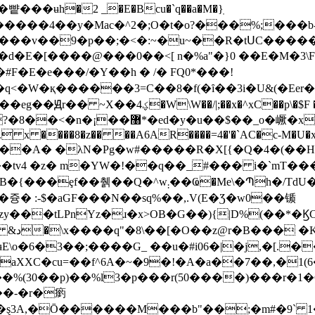
��ʉh�2 _�E�Bcu�`q��a�M�}ֽ
v�����4��y�Mac�^2�;O�t�o?���%;��
����v��9�p��;�<�:~�u~��R�tՍC���
���@���0��<[ n� %a"�}0 ��E�M�3\FD�
E�e���/�Y��h � /� FQ0*���!
��$Ǽ�q<�W�қ������3=C��8�f(�ȋ��3i�U&
F ��I0C �K_�Z�Bi]e��u��TC��RJ|
Q ��mkQ�(���0��su�*Am[W�y/+{�y��f!!
�. x ����8�z�� ��A6AR����=4�'�`AC�c-M�U�x
�tv4 �z� m�YW�!��q��_#��� i�`mT��
Պh�/TdU�s���!y %yѿ��]�U����q6
N��s؜q%��,.V(E�Ʒ�w0��锧
���tLPnYz�ɹ�x>OB�G��){|D%(��*�Ϗ
ܹ,�f��N������Ū�h��q��r�E�e�s��η &د�\x����q"�8\��[�O
XC�cu=��f^6A�~�9�!�A�a��7��,�1(6�k���k
���%(30��p)��%l3�p���r(50����)���r�1�
��-�r�瘹
�ȿ3A,�Ō������M���b"��;�m#�9` 1�