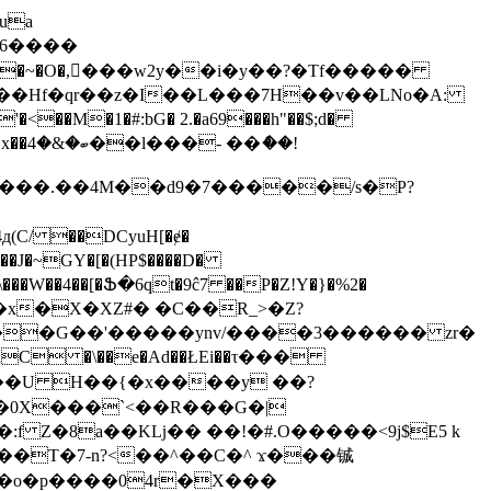
�~�O�,𽰃���w2y��i�y��?�Tf�����
��Hf�qr��z�I��L���7H��v��LNo�A:
M�1�#:bG� 2.�a69���h"��$;d�
ެ��!
p��x�X�XZ#� �C��R_>�Z?
��G��'�����ynv/����3������ zr�
e��U H��{�x����y ��?
��0X���`<��R���G�|
 Z�8a��Kǈ�� ��!�#.O�����<9j$E5 k
�T�7-n?<��^��C�^ ϫ���铖